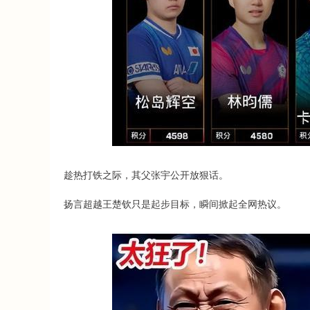
趁热打铁之际，其父张宇公开放狠话。
扬言超越王楚钦只是起步目标，瞬间掀起全网热议。