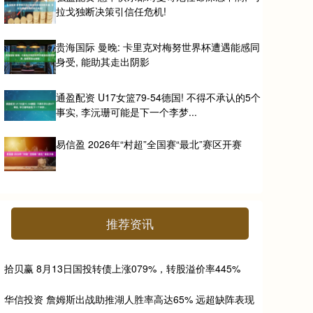
拉戈独断决策引信任危机!
贵海国际 曼晚: 卡里克对梅努世界杯遭遇能感同
身受, 能助其走出阴影
通盈配资 U17女篮79-54德国! 不得不承认的5个
事实, 李沅珊可能是下一个李梦...
易信盈 2026年“村超”全国赛“最北”赛区开赛
推荐资讯
拾贝赢 8月13日国投转债上涨079%，转股溢价率445%
华信投资 詹姆斯出战助推湖人胜率高达65% 远超缺阵表现