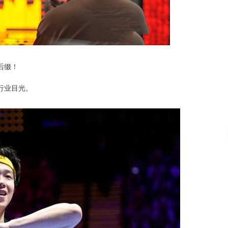
沪深300
4694.44
.42%
43.13
0.93%
后缀！
行业目光。