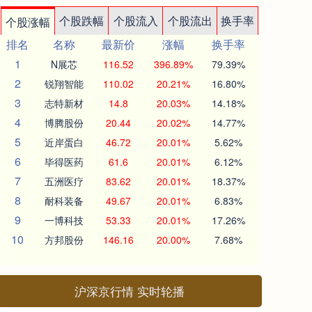
个股跌幅
个股流入
个股流出
换手率
个股涨幅
排名
名称
最新价
涨幅
换手率
1
N展芯
116.52
396.89%
79.39%
2
锐翔智能
110.02
20.21%
16.80%
3
志特新材
14.8
20.03%
14.18%
4
博腾股份
20.44
20.02%
14.77%
5
近岸蛋白
46.72
20.01%
5.62%
6
毕得医药
61.6
20.01%
6.12%
7
五洲医疗
83.62
20.01%
18.37%
8
耐科装备
49.67
20.01%
6.83%
9
一博科技
53.33
20.01%
17.26%
10
方邦股份
146.16
20.00%
7.68%
沪深京行情 实时轮播