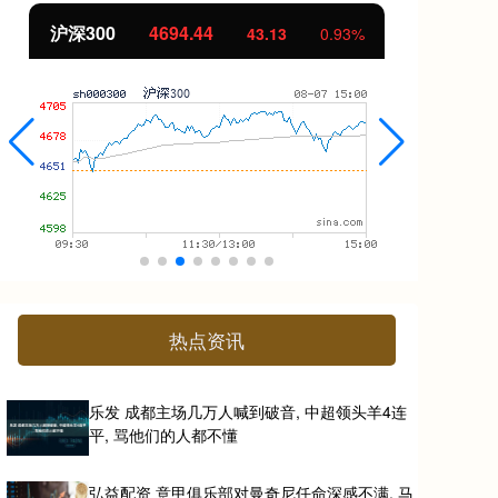
北证50
1134.24
创
11.37
1.01%
热点资讯
乐发 成都主场几万人喊到破音, 中超领头羊4连
平, 骂他们的人都不懂
弘益配资 意甲俱乐部对曼奇尼任命深感不满, 马