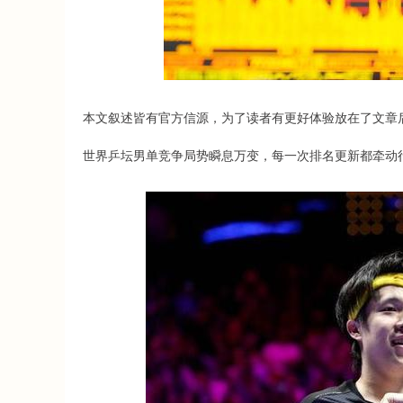
深证成指
14311.01
.68
1.02%
200.89
1
本文叙述皆有官方信源，为了读者有更好体验放在了文章
世界乒坛男单竞争局势瞬息万变，每一次排名更新都牵动