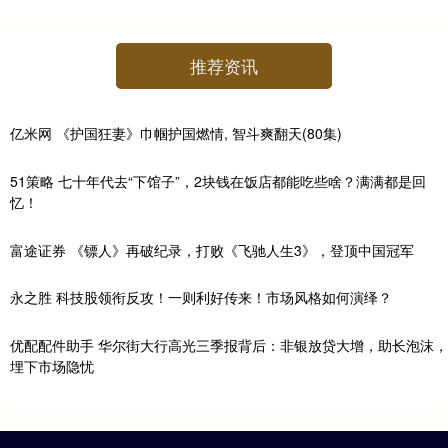
推荐资讯
亿米网 《护国狂妻》巾帼护国燃情, 智斗爽翻天(80集)
51策略 七十年代去“下馆子”，2块钱在饭店都能吃些啥？满满都是回
忆！
富途证券 《镖人》再破纪录，打败《飞驰人生3》，登顶中国冠军
永之胜 科技股领衔反攻！一则利好传来！市场风格如何演绎？
优配配件助手 华尔街大行高光三季报背后：非银放贷大增，助长泡沫，
埋下市场隐忧