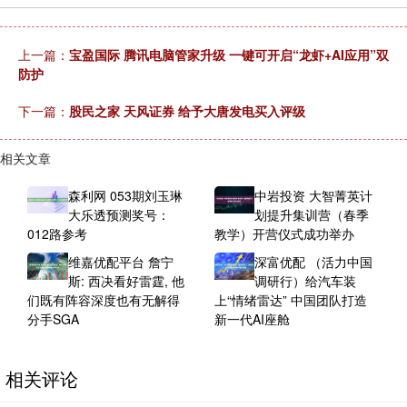
上一篇：
宝盈国际 腾讯电脑管家升级 一键可开启“龙虾+AI应用”双
防护
下一篇：
股民之家 天风证券 给予大唐发电买入评级
相关文章
森利网 053期刘玉琳
中岩投资 大智菁英计
大乐透预测奖号：
划提升集训营（春季
012路参考
教学）开营仪式成功举办
维嘉优配平台 詹宁
深富优配 （活力中国
斯: 西决看好雷霆, 他
调研行）给汽车装
们既有阵容深度也有无解得
上“情绪雷达” 中国团队打造
分手SGA
新一代AI座舱
相关评论