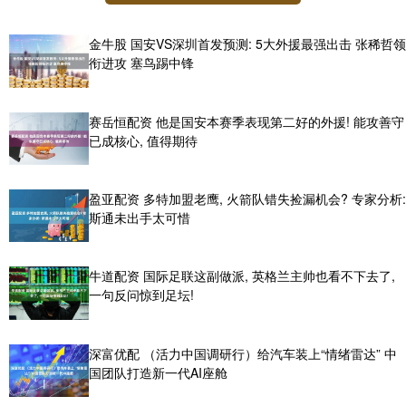
金牛股 国安VS深圳首发预测: 5大外援最强出击 张稀哲领
衔进攻 塞鸟踢中锋
赛岳恒配资 他是国安本赛季表现第二好的外援! 能攻善守
已成核心, 值得期待
盈亚配资 多特加盟老鹰, 火箭队错失捡漏机会? 专家分析:
斯通未出手太可惜
牛道配资 国际足联这副做派, 英格兰主帅也看不下去了,
一句反问惊到足坛!
深富优配 （活力中国调研行）给汽车装上“情绪雷达” 中
国团队打造新一代AI座舱