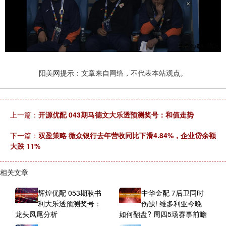
阳美网提示：文章来自网络，不代表本站观点。
上一篇：
开源优配 043期马德文大乐透预测奖号：和值走势
下一篇：
双盈策略 微众银行去年营收同比下滑4.84%，企业贷余额
大跌 11%
相关文章
辉煌优配 053期耿书
中华金配 7后卫同时
利大乐透预测奖号：
伤缺! 维多利亚今晚
龙头凤尾分析
如何翻盘? 周四5场赛事前瞻