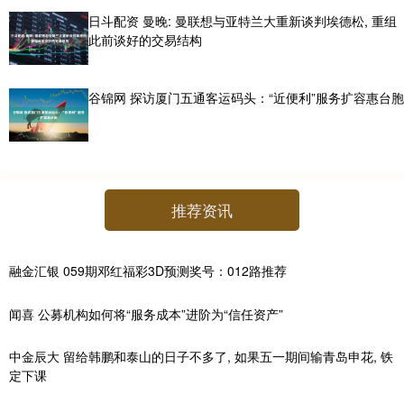
日斗配资 曼晚: 曼联想与亚特兰大重新谈判埃德松, 重组
此前谈好的交易结构
谷锦网 探访厦门五通客运码头：“近便利”服务扩容惠台胞
推荐资讯
融金汇银 059期邓红福彩3D预测奖号：012路推荐
闻喜 公募机构如何将“服务成本”进阶为“信任资产”
中金辰大 留给韩鹏和泰山的日子不多了, 如果五一期间输青岛申花, 铁
定下课