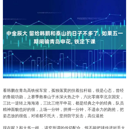
看韩鹏在青岛高铁候车室，孤独落寞的扶着拉杆箱，很是心态，曾经
的鲁能功勋，上赛季救泰山于水深火热之中，六比零痛宰北京国安，
三比一逆转上海海港，三比三绝平申花，都是经典之中的经典，队员
精神面貌也好的很，上场一分钟，拼搏一分钟，不遗余力的跑抢，把
姿态放的很低，对谁都不托大，坚持防守反击，高位逼抢
现在呢？和大爷一样 ，讲究所谓的传切配合，恨不能把球传进对手大