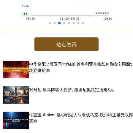
热点资讯
中华金配 7后卫同时伤缺! 维多利亚今晚如何翻盘? 周四5
场赛事前瞻
对对配 皇马阵容太拥挤, 穆里尼奥决定送走6人
牛宝宝 Amico: 洛杉矶湖人队老板马克-沃尔特正接受联邦
调查