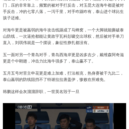
门，压的非常靠上，频繁的被对手打反击，对玉昆大连海牛都是被对
手反击，冲的七零八落，一泻千里，对手咋踢咋有，泰山进个球比生
孩子还难。
对海牛更是被羸弱的海牛攻击线踢成了马蜂窝，一个大脚就能撕破泰
山防线，一次逼抢都能让黄政宇瓦科彭啸交出球权，然后被对手单刀
直入，刘琪伟就是一个摆设，象征性挣扎都没有。
五一面对另一个青岛对手，青岛西海岸更是凶多吉少，戴维森阿奇滋
更是个中鞘翅，冲击力比海牛强多了，泰山赢不了。
五月五号对苦主申花更是难上加难，打法相克，热身赛被干九比二，
泰山羸弱的防线阻挡不了特谢拉拉唐盖伊，惨败在所难免。
韩鹏这样会灰溜溜辞职，一世英名毁于一旦