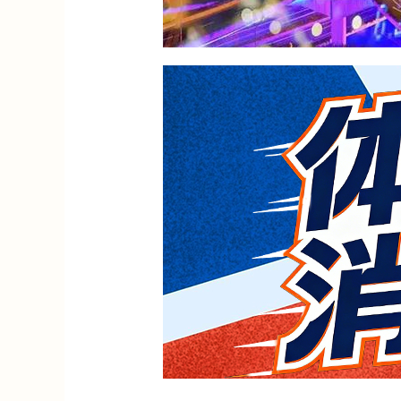
深证成指
14065.44
.46
0.40%
-78.77
-0