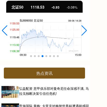
北证50
1118.53
创
-0.93
-0.08%
热点资讯
弘益配资 意甲俱乐部对曼奇尼任命深感不满, 马
拉戈独断决策引信任危机!
贵海国际 曼晚: 卡里克对梅努世界杯遭遇能感同