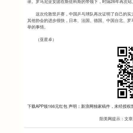
录。罗马尼亚女团在斯佐科斯的带领下，时隔26年再次
这次伦敦世乒赛，中国乒乓球队再次证明了自己的实力。
其他协会的进步很快，日本、法国、德国、中国台北、罗
举的事情。
（亚星卓）
下载APP领166元红包 声明：新浪网独家稿件，未经授权
阳美网提示：文章