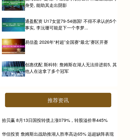
身受, 能助其走出阴影
通盈配资 U17女篮79-54德国! 不得不承认的5个
事实, 李沅珊可能是下一个李梦...
易信盈 2026年“村超”全国赛“最北”赛区开赛
创惠优配 斯科特: 詹姆斯在湖人无法排进前5, 其
他人在这拿了多个冠军
推荐资讯
拾贝赢 8月13日国投转债上涨079%，转股溢价率445%
华信投资 詹姆斯出战助推湖人胜率高达65% 远超缺阵表现