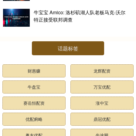
牛宝宝 Amico: 洛杉矶湖人队老板马克-沃尔
特正接受联邦调查
话题标签
财惠赚
龙辉配资
牛盘宝
万宝优配
赛岳恒配资
涨中宝
优配痢略
鼎冠优配
粤友优配
牛途网