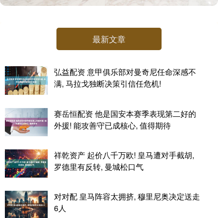
最新文章
弘益配资 意甲俱乐部对曼奇尼任命深感不
满, 马拉戈独断决策引信任危机!
赛岳恒配资 他是国安本赛季表现第二好的
外援! 能攻善守已成核心, 值得期待
祥乾资产 起价八千万欧! 皇马遭对手截胡,
罗德里有反转, 曼城松口气
对对配 皇马阵容太拥挤, 穆里尼奥决定送走
6人