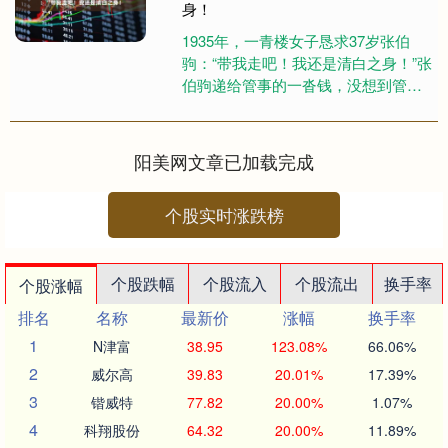
身！
1935年，一青楼女子恳求37岁张伯
驹：“带我走吧！我还是清白之身！”张
伯驹递给管事的一沓钱，没想到管事
的却冷笑道：“带她走？没门！” 1935
年的上海，一个2....
阳美网文章已加载完成
个股实时涨跌榜
个股跌幅
个股流入
个股流出
换手率
个股涨幅
排名
名称
最新价
涨幅
换手率
1
N津富
38.95
123.08%
66.06%
2
威尔高
39.83
20.01%
17.39%
3
锴威特
77.82
20.00%
1.07%
4
科翔股份
64.32
20.00%
11.89%