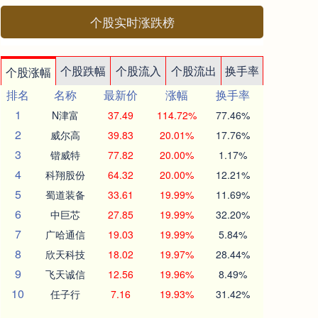
个股实时涨跌榜
个股跌幅
个股流入
个股流出
换手率
个股涨幅
排名
名称
最新价
涨幅
换手率
1
N津富
37.49
114.72%
77.46%
2
威尔高
39.83
20.01%
17.76%
3
锴威特
77.82
20.00%
1.17%
4
科翔股份
64.32
20.00%
12.21%
5
蜀道装备
33.61
19.99%
11.69%
6
中巨芯
27.85
19.99%
32.20%
7
广哈通信
19.03
19.99%
5.84%
8
欣天科技
18.02
19.97%
28.44%
9
飞天诚信
12.56
19.96%
8.49%
10
任子行
7.16
19.93%
31.42%