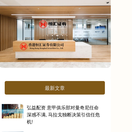
最新文章
弘益配资 意甲俱乐部对曼奇尼任命
深感不满, 马拉戈独断决策引信任危
机!