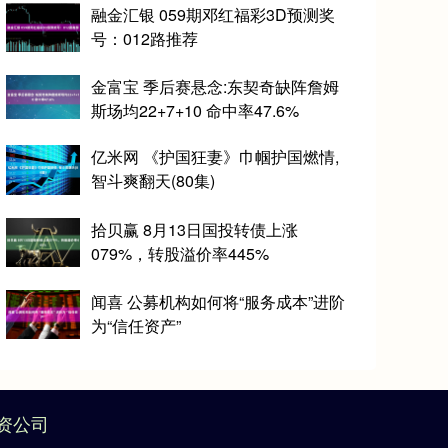
融金汇银 059期邓红福彩3D预测奖
号：012路推荐
金富宝 季后赛悬念:东契奇缺阵詹姆
斯场均22+7+10 命中率47.6%
亿米网 《护国狂妻》巾帼护国燃情,
智斗爽翻天(80集)
拾贝赢 8月13日国投转债上涨
079%，转股溢价率445%
闻喜 公募机构如何将“服务成本”进阶
为“信任资产”
资公司