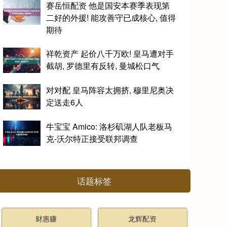
赛岳恒配资 他是国安本赛季表现第
二好的外援! 能攻善守已成核心, 值得
期待
祥乾资产 起价八千万欧! 皇马遭对手
截胡, 罗德里有反转, 曼城松口气
对对配 皇马阵容太拥挤, 穆里尼奥决
定送走6人
牛宝宝 Amico: 洛杉矶湖人队老板马
克-沃尔特正接受联邦调查
话题标签
财惠赚
龙辉配资