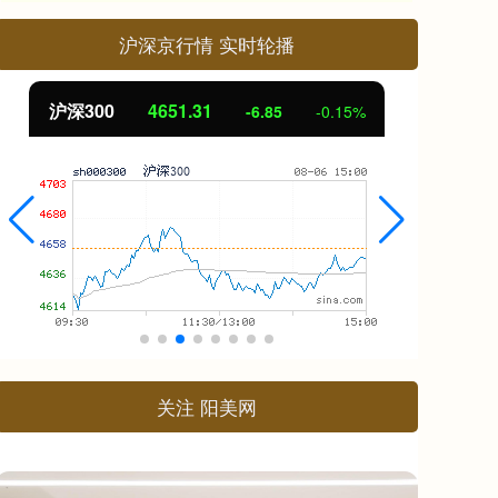
沪深京行情 实时轮播
北证50
1122.88
创
3.42
0.30%
关注 阳美网