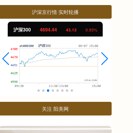
沪深京行情 实时轮播
北证50
1134.24
创
11.37
1.01%
关注 阳美网