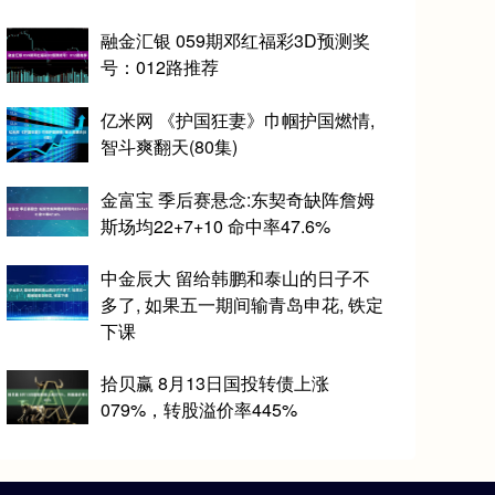
融金汇银 059期邓红福彩3D预测奖
号：012路推荐
亿米网 《护国狂妻》巾帼护国燃情,
智斗爽翻天(80集)
金富宝 季后赛悬念:东契奇缺阵詹姆
斯场均22+7+10 命中率47.6%
中金辰大 留给韩鹏和泰山的日子不
多了, 如果五一期间输青岛申花, 铁定
下课
拾贝赢 8月13日国投转债上涨
079%，转股溢价率445%