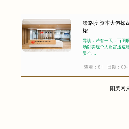
策略股 资本大佬操
榷
导读：若有一天，百图
场以实现个人财富迅速增
昊个....
查看：81
日期：03-
阳美网