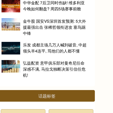
中华金配 7后卫同时伤缺! 维多利亚
今晚如何翻盘? 周四5场赛事前瞻
金牛股 国安VS深圳首发预测: 5大外
援最强出击 张稀哲领衔进攻 塞鸟踢
中锋
乐发 成都主场几万人喊到破音, 中超
领头羊4连平, 骂他们的人都不懂
弘益配资 意甲俱乐部对曼奇尼任命
深感不满, 马拉戈独断决策引信任危
机!
话题标签