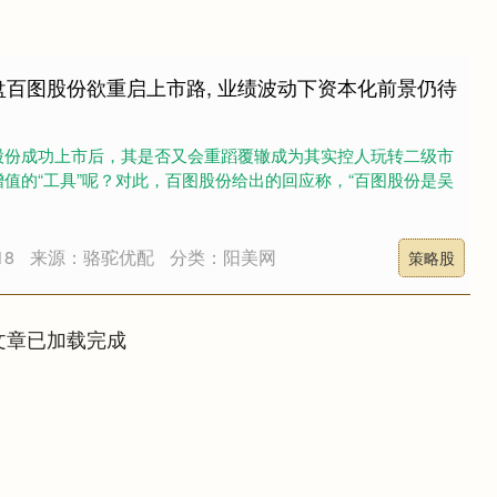
盘百图股份欲重启上市路, 业绩波动下资本化前景仍待
股份成功上市后，其是否又会重蹈覆辙成为其实控人玩转二级市
值的“工具”呢？对此，百图股份给出的回应称，“百图股份是吴
18
来源：骆驼优配
分类：阳美网
策略股
文章已加载完成