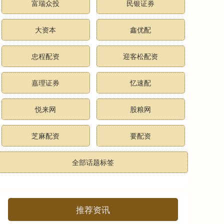
富瑞众投
民银证券
大资本
鑫优配
忠程配资
迎客松配资
嘉理证券
忆速配
悦来网
股粮网
芝麻配资
要配资
全部话题标签
推荐资讯