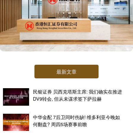
最新文章
民银证券 贝西克塔斯主席: 我们确实在推进
DV9转会, 但从未谋求签下萨拉赫
中华金配 7后卫同时伤缺! 维多利亚今晚如
何翻盘? 周四5场赛事前瞻