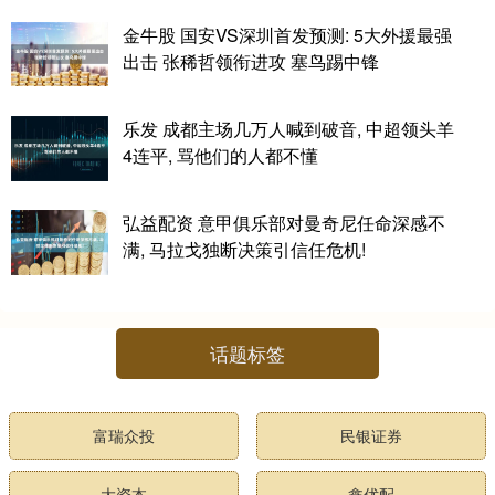
金牛股 国安VS深圳首发预测: 5大外援最强
出击 张稀哲领衔进攻 塞鸟踢中锋
乐发 成都主场几万人喊到破音, 中超领头羊
4连平, 骂他们的人都不懂
弘益配资 意甲俱乐部对曼奇尼任命深感不
满, 马拉戈独断决策引信任危机!
话题标签
富瑞众投
民银证券
大资本
鑫优配