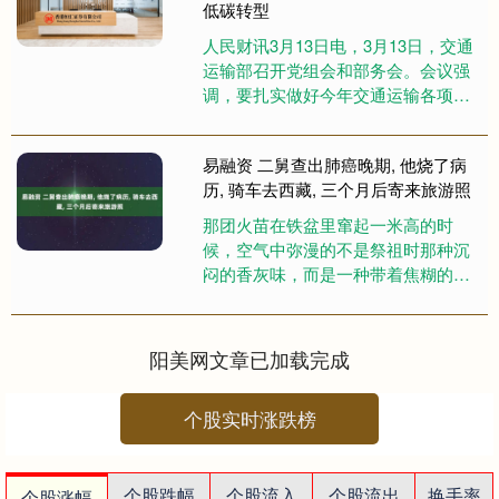
低碳转型
人民财讯3月13日电，3月13日，交通
运输部召开党组会和部务会。会议强
调，要扎实做好今年交通运输各项工
作。要注重研究新情况、解决新问
题，着力研究解决制约交通运输....
易融资 二舅查出肺癌晚期, 他烧了病
历, 骑车去西藏, 三个月后寄来旅游照
那团火苗在铁盆里窜起一米高的时
候，空气中弥漫的不是祭祖时那种沉
闷的香灰味，而是一种带着焦糊的、
决绝的塑料和纸张燃烧的刺鼻气息。
我冲进院子时，二舅正把最后一张
C....
阳美网文章已加载完成
个股实时涨跌榜
个股跌幅
个股流入
个股流出
换手率
个股涨幅