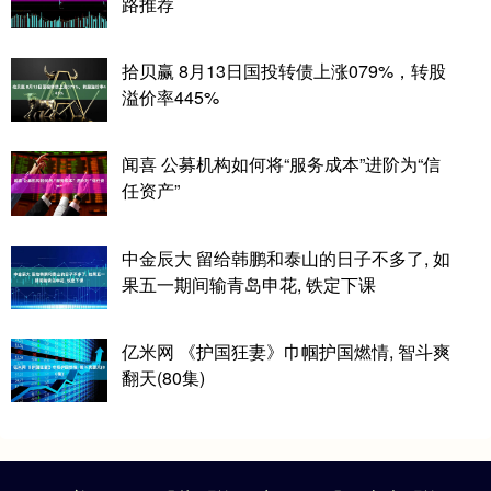
路推荐
拾贝赢 8月13日国投转债上涨079%，转股
溢价率445%
闻喜 公募机构如何将“服务成本”进阶为“信
任资产”
中金辰大 留给韩鹏和泰山的日子不多了, 如
果五一期间输青岛申花, 铁定下课
亿米网 《护国狂妻》巾帼护国燃情, 智斗爽
翻天(80集)